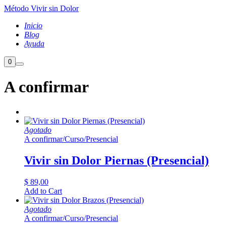
Método Vivir sin Dolor
Inicio
Blog
Ayuda
Barra
0
Menú
lateral
principal
de
A confirmar
la
tienda
Agotado
A confirmar
/
Curso
/
Presencial
Vivir sin Dolor Piernas (Presencial)
$
89,00
Add to Cart
Agotado
A confirmar
/
Curso
/
Presencial