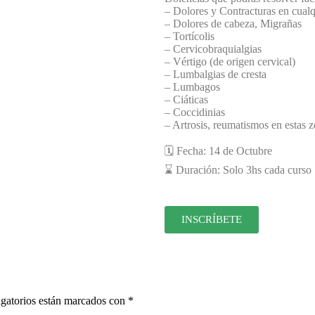
– Dolores y Contracturas en cualq
– Dolores de cabeza, Migrañas
– Tortícolis
– Cervicobraquialgias
– Vértigo (de origen cervical)
– Lumbalgias de cresta
– Lumbagos
– Ciáticas
– Coccidinias
– Artrosis, reumatismos en estas 
🗓️ Fecha: 14 de Octubre
⌛ Duración: Solo 3hs cada curso
INSCRÍBETE
gatorios están marcados con
*