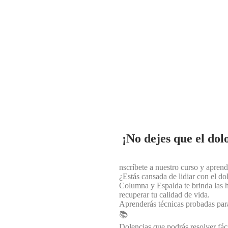
¡No dejes que el dolo
nscríbete a nuestro curso y apren
¿Estás cansada de lidiar con el d
Columna y Espalda te brinda las h
recuperar tu calidad de vida.
Aprenderás técnicas probadas para 
📚
Dolencias que podrás resolver fác